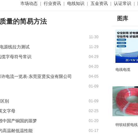
市场动态
|
行业资讯
|
电线知识
|
五金资讯
|
认证常识
|
图库
质量的简易方法
11-30
 电源线拉力测试
11-29
VV 线缆字母符号常识
04-29
面议
询价
0询价
04-20
线接
供应硅胶多芯线，硅胶线
电线电缆
容许电流一览表-东莞亚贤实业有限公司
04-05
01-09
的区别
01-09
英文字母
02-25
赖中国产铜国的噩梦
01-20
特软硅胶电线1
的高温耐低温性能
01-17