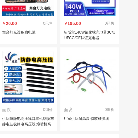
20.00
195.00
0已售
0已售
￥
￥
舞台灯光设备扁电缆
新斯宝140W氮化镓充电器3C/U
L/FCC/CE认证充电器
面议
面议
0询价
0询价
供应防静电高压线口罩机熔喷布
厂家供应耐高温 特软硅胶线
静电驻极静电高压线 熔喷机高
压线