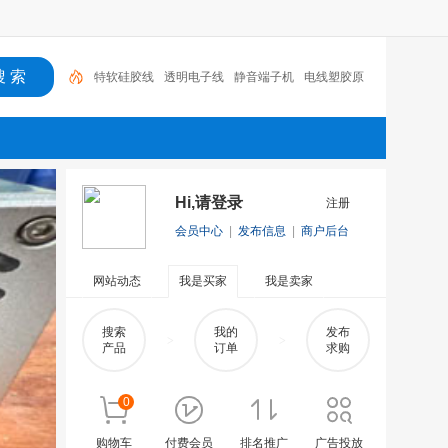
特软硅胶线
透明电子线
静音端子机
电线塑胶原
料
发热线
电线电缆设备
高温电线
硅胶电线
电线
电缆
高温线
Hi,请登录
注册
会员中心
|
发布信息
|
商户后台
网站动态
我是买家
我是卖家
搜索
我的
发布
>
>
产品
订单
求购
0
购物车
付费会员
排名推广
广告投放