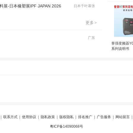
展-日本橡塑展IPF JAPAN 2026
日本千叶幕张
更多
>
广东
誉强变频器YQ3
系列说明书
|
联系方式
|
使用协议
|
隐私政策
|
版权隐私
|
排名推广
|
广告服务
|
网站留言
粤ICP备14090068号