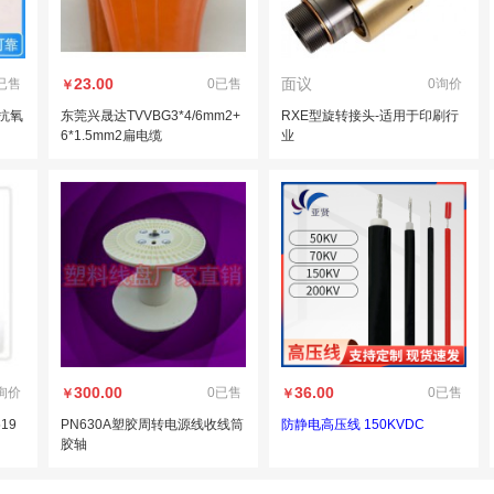
23.00
面议
已售
0已售
0询价
￥
 抗氧
东莞兴晟达TVVBG3*4/6mm2+
RXE型旋转接头-适用于印刷行
6*1.5mm2扁电缆
业
300.00
36.00
询价
0已售
0已售
￥
￥
519
PN630A塑胶周转电源线收线筒
防静电高压线 150KVDC
胶轴