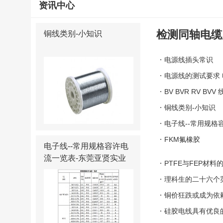
资讯中心
检测同轴电缆
铜线类别-小知识
电源线插头常识
电源线的测试要求
BV BVR RV B
面议
0
铜线类别-小知识
现货端子线单头电子线连接
插线插头连接器线束加工
电子线--常用规格
FKM氟橡胶
电子线--常用规格容许电
流一览表-东莞亚贤实业
PTFE与FEP材料
有限公司
理科生的二十六个
铜价狂跌或成为依
硅胶电线具有优良