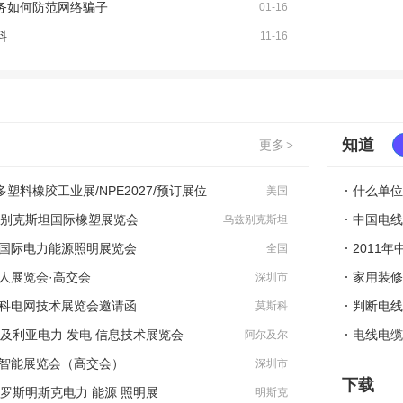
务如何防范网络骗子
01-16
料
11-16
知道
更多
>
塑料橡胶工业展/NPE2027/预订展位
什么单位
美国
乌兹别克斯坦国际橡塑展览会
中国电线
乌兹别克斯坦
坦国际电力能源照明展览会
2011
全国
器人展览会·高交会
家用装修
深圳市
斯科电网技术展览会邀请函
判断电线
莫斯科
阿尔及利亚电力 发电 信息技术展览会
电线电缆
阿尔及尔
工智能展览会（高交会）
深圳市
下载
俄罗斯明斯克电力 能源 照明展
明斯克