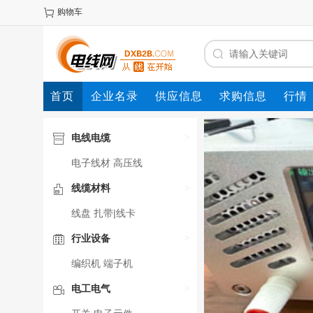
购物车
首页
企业名录
供应信息
求购信息
行情
电线电缆
>
电子线材
高压线
线缆材料
>
线盘
扎带|线卡
行业设备
>
编织机
端子机
电工电气
>