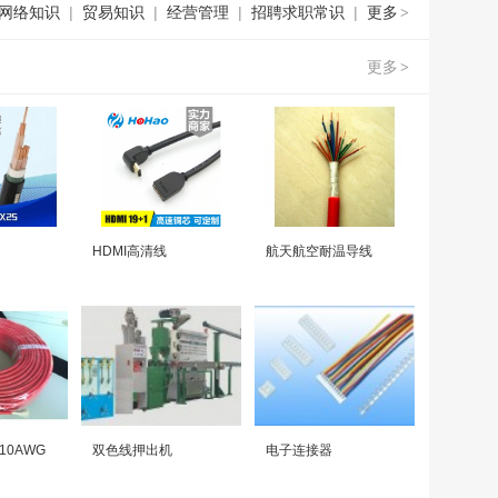
网络知识
|
贸易知识
|
经营管理
|
招聘求职常识
|
更多
>
更多
>
HDMI高清线
航天航空耐温导线
0AWG
双色线押出机
电子连接器